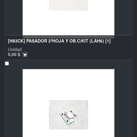
[H83CK] PASADOR 2ºHOJA Y OB.C/KIT (LAH6) [1]
Unidad
0,00
$