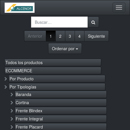
Activa
naveg
Anterior
1
2
3
4
Siguiente
Ordenar por
Todos los productos
ECOMMERCE
Por Producto
Por Tipologías
Baranda
Cortina
Frente Blindex
Frente Integral
Frente Placard