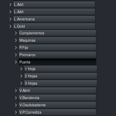
L.A60
L.A80
L.Americana
L.Gold
Complementos
Maquinas
P.Fijo
Premarco
Puerta
1 Hoja
2 Hojas
3 Hojas
V.Abrir
V.Banderola
V.Oscilobatiente
V.P.Corrediza