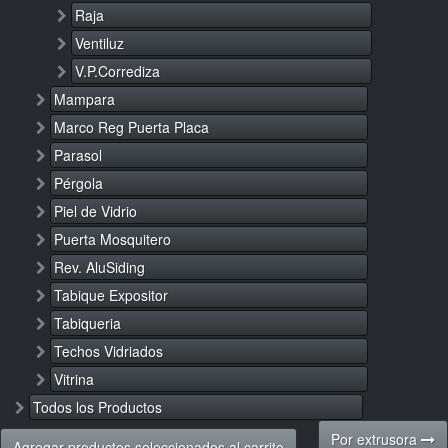
Raja
Ventiluz
V.P.Corrediza
Mampara
Marco Reg Puerta Placa
Parasol
Pérgola
Piel de Vidrio
Puerta Mosquitero
Rev. AluSiding
Tabique Expositor
Tabiqueria
Techos Vidriados
Vitrina
Todos los Productos
Por extrusora
Agregar productos seleccionados al carrito