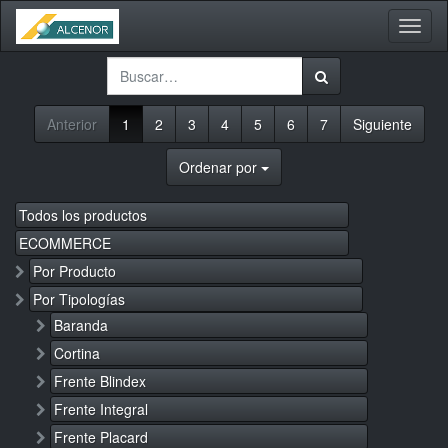
Activa
naveg
Anterior
1
2
3
4
5
6
7
Siguiente
Ordenar por
Todos los productos
ECOMMERCE
Por Producto
Por Tipologías
Baranda
Cortina
Frente Blindex
Frente Integral
Frente Placard