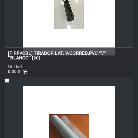
[TIRPVCBL] TIRADOR LAT. V/CORRED.PVC "V"
"BLANCO" [20]
Unidad
0,00
$