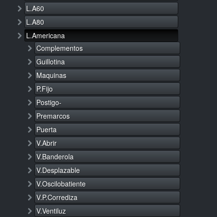
L.A60
L.A80
L.Americana
Complementos
Guillotina
Maquinas
P.Fijo
Postigo-
Premarcos
Puerta
V.Abrir
V.Banderola
V.Desplazable
V.Oscilobatiente
V.P.Corrediza
V.Ventiluz