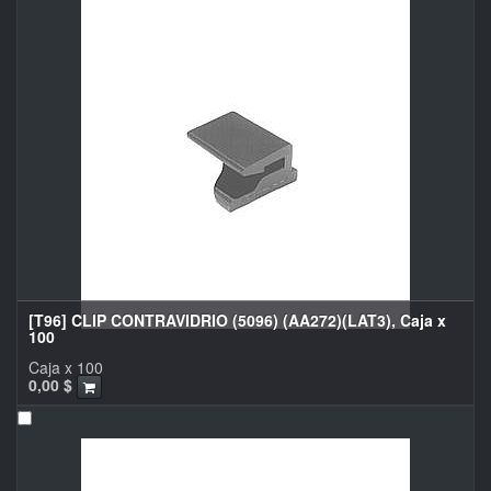
[T96] CLIP CONTRAVIDRIO (5096) (AA272)(LAT3), Caja x
100
Caja x 100
0,00
$