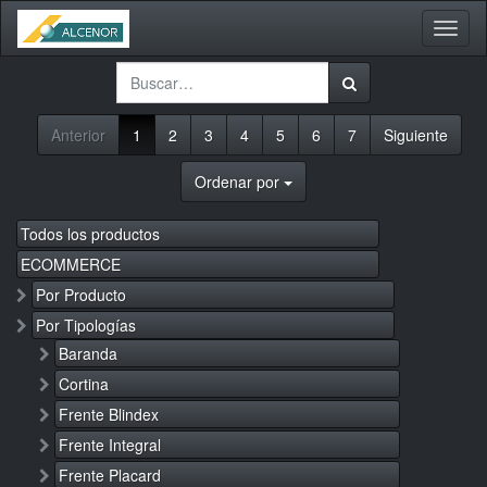
Activa
naveg
Anterior
1
2
3
4
5
6
7
Siguiente
Ordenar por
Todos los productos
ECOMMERCE
Por Producto
Por Tipologías
Baranda
Cortina
Frente Blindex
Frente Integral
Frente Placard