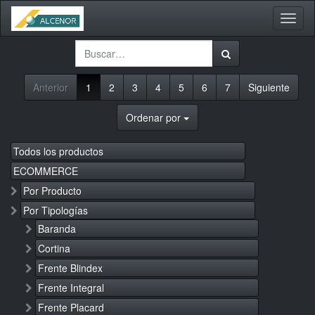
Activa
naveg
Anterior
1
2
3
4
5
6
7
Siguiente
Ordenar por
Todos los productos
ECOMMERCE
Por Producto
Por Tipologías
Baranda
Cortina
Frente Blindex
Frente Integral
Frente Placard