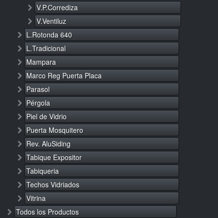
V.P.Corrediza
V.Ventiluz
L.Rotonda 640
L.Tradicional
Mampara
Marco Reg Puerta Placa
Parasol
Pérgola
Piel de Vidrio
Puerta Mosquitero
Rev. AluSiding
Tabique Expositor
Tabiqueria
Techos Vidriados
Vitrina
Todos los Productos