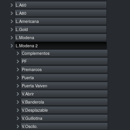
L.A60
L.A80
L.Americana
L.Gold
L.Modena
L.Modena 2
Complementos
PF
Premarcos
Puerta
Puerta Vaiven
V.Abrir
V.Banderola
V.Desplazable
V.Guillotina
V.Oscilo.