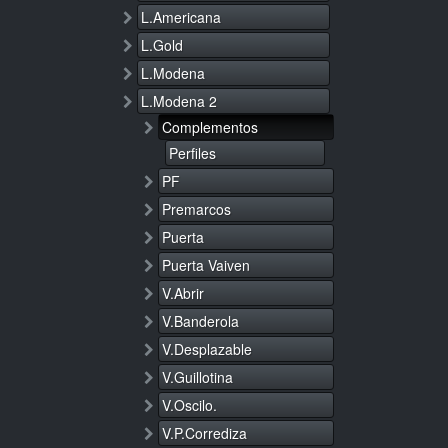
L.Americana
L.Gold
L.Modena
L.Modena 2
Complementos
Perfiles
PF
Premarcos
Puerta
Puerta Vaiven
V.Abrir
V.Banderola
V.Desplazable
V.Guillotina
V.Oscilo.
V.P.Corrediza