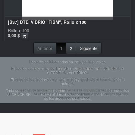
[B37] BTE. VIDRIO "FIBM", Rollo x 100
Rollo x 100
0,00
$
Anterior
1
2
Siguiente
Los precios informados no incluyen impuestos
El tipo de cambio utilizado: DOLAR DIVISA LIBRE TIPO VENDEDOR
CIERRE DÍA ANTERIOR.
El kilaje de los productos es aproximado y ajustable al momento de la
entrega.
Toda operación se encuentra subordinada a la disponibilidad de productos.
ALCENOR SRL se reserva el derecho de confirmar o modificar los precios
de los productos publicados.