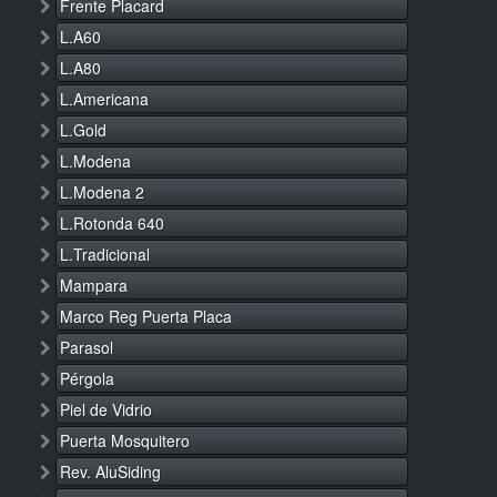
Frente Placard
L.A60
L.A80
L.Americana
L.Gold
L.Modena
L.Modena 2
L.Rotonda 640
L.Tradicional
Mampara
Marco Reg Puerta Placa
Parasol
Pérgola
Piel de Vidrio
Puerta Mosquitero
Rev. AluSiding