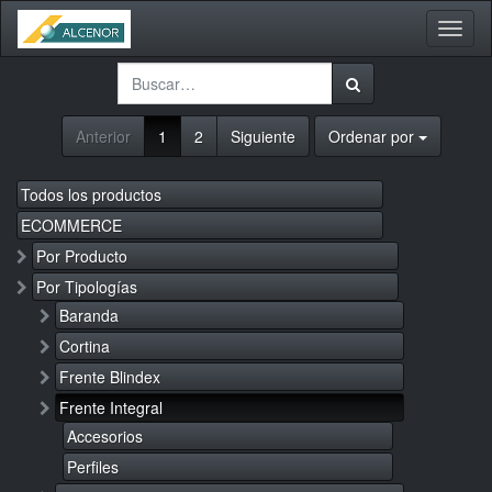
Activa
naveg
Anterior
1
2
Siguiente
Ordenar por
Todos los productos
ECOMMERCE
Por Producto
Por Tipologías
Baranda
Cortina
Frente Blindex
Frente Integral
Accesorios
Perfiles