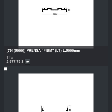
[791(5000)] PRENSA "FIBM" (LT) L.5000mm
Tira
2.977,75
$