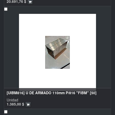
20.691,76
$
[UIBM816] U DE ARMADO 110mm P/816 "FIBM" [50]
Unidad
1.385,00
$