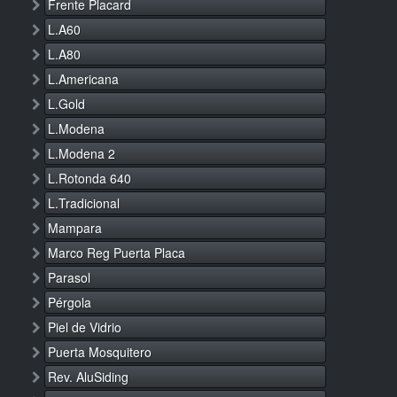
Frente Placard
L.A60
L.A80
L.Americana
L.Gold
L.Modena
L.Modena 2
L.Rotonda 640
L.Tradicional
Mampara
Marco Reg Puerta Placa
Parasol
Pérgola
Piel de Vidrio
Puerta Mosquitero
Rev. AluSiding