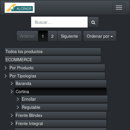
Activa
naveg
Anterior
1
2
Siguiente
Ordenar por
Todos los productos
ECOMMERCE
Por Producto
Por Tipologías
Baranda
Cortina
Enrollar
Regulable
Frente Blindex
Frente Integral