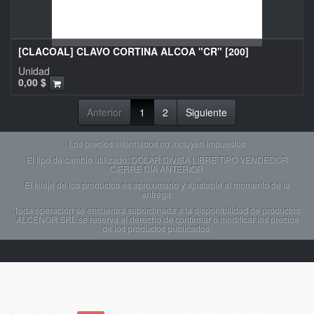
[CLACOAL] CLAVO CORTINA ALCOA "CR" [200]
Unidad
0,00
$
Anterior
1
2
Siguiente
Los precios informados no incluyen impuestos
El tipo de cambio utilizado: DOLAR DIVISA LIBRE TIPO VENDEDOR
CIERRE DÍA ANTERIOR.
El kilaje de los productos es aproximado y ajustable al momento de la
entrega.
Toda operación se encuentra subordinada a la disponibilidad de productos.
ALCENOR SRL se reserva el derecho de confirmar o modificar los precios
de los productos publicados.