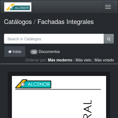
Activa
naveg
Catálogos
/
Fachadas Integrales
Inicio
Documentos
12
Ordenar por:
Más moderno
|
Más visto
|
Más votado