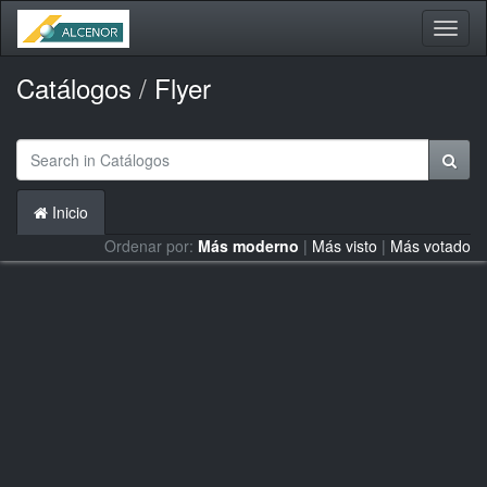
Activa
naveg
Catálogos
/
Flyer
Inicio
Ordenar por:
Más moderno
|
Más visto
|
Más votado