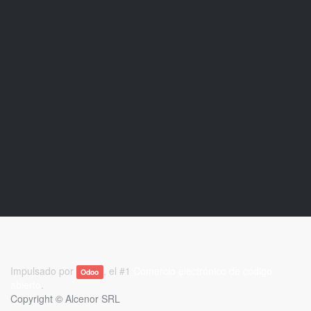
Impulsado por
, el #1
Comercio electrónico de código
Odoo
abierto
.
Copyright ©
Alcenor SRL