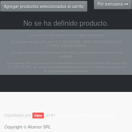
Por extrusora
Agregar productos seleccionados al carrito
No se ha definido producto.
Los precios informados no incluyen impuestos
El tipo de cambio utilizado: DOLAR DIVISA LIBRE TIPO VENDEDOR
CIERRE DÍA ANTERIOR.
El kilaje de los productos es aproximado y ajustable al momento de la
entrega.
Toda operación se encuentra subordinada a la disponibilidad de productos.
ALCENOR SRL se reserva el derecho de confirmar o modificar los precios
de los productos publicados.
Impulsado por
, el #1
Comercio electrónico de código
Odoo
abierto
.
Copyright ©
Alcenor SRL