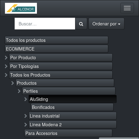
Activa
naveg
Ordenar por
Todos los productos
ECOMMERCE
Por Producto
Por Tipologías
Todos los Productos
Productos
Perfiles
AluSiding
Bonificados
Linea industrial
Linea Modena 2
Para Accesorios