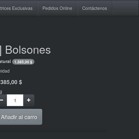
trices Exclusivas
Pedidos Online
Contáctenos
[] Bolsones
tural
1.385,00
$
nidad
.385,00
$
g
Añadir al carro