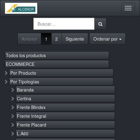
Activa
naveg
Anterior
1
2
Siguiente
Ordenar por
Todos los productos
ECOMMERCE
Por Producto
Por Tipologías
Baranda
Cortina
Frente Blindex
Frente Integral
Frente Placard
L.A60