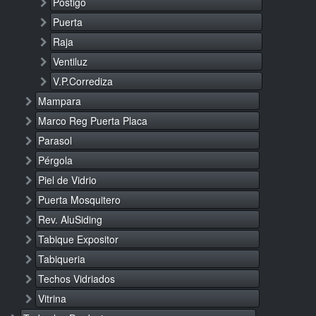
Postigo
Puerta
Raja
Ventiluz
V.P.Corrediza
Mampara
Marco Reg Puerta Placa
Parasol
Pérgola
Piel de Vidrio
Puerta Mosquitero
Rev. AluSiding
Tabique Expositor
Tabiqueria
Techos Vidriados
Vitrina