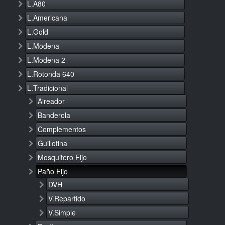
L.A80
L.Americana
L.Gold
L.Modena
L.Modena 2
L.Rotonda 640
L.Tradicional
Aireador
Banderola
Complementos
Guillotina
Mosquitero Fijo
Paño Fijo
DVH
V.Repartido
V.Simple